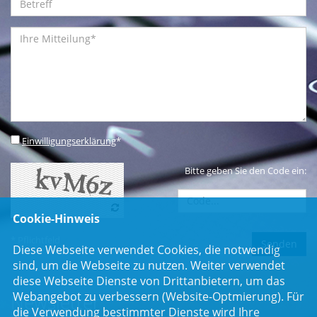
Einwilligungserklärung
*
Bitte geben Sie den Code ein:
Cookie-Hinweis
* Pflichtfeld
Diese Webseite verwendet Cookies, die notwendig
sind, um die Webseite zu nutzen. Weiter verwendet
diese Webseite Dienste von Drittanbietern, um das
Webangebot zu verbessern (Website-Optmierung). Für
Newsletter
die Verwendung bestimmter Dienste wird Ihre