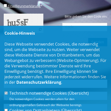
Einwilligungserklärung
*
Bitte geben Sie den Code ein:
Cookie-Hinweis
* Pflichtfeld
Diese Webseite verwendet Cookies, die notwendig
sind, um die Webseite zu nutzen. Weiter verwendet
diese Webseite Dienste von Drittanbietern, um das
Webangebot zu verbessern (Website-Optmierung). Für
Newsletter
die Verwendung bestimmter Dienste wird Ihre
Einwilligung benötigt. Ihre Einwilligung können Sie
Erhalten Sie Neuigkeiten aus dem Landtag und der Region.
jederzeit widerrufen. Weitere Informationen finden Sie
in der
Datenschutzerklärung
.
Technisch notwendige Cookies (
Übersicht
)
Die notwendigen Cookies werden allein für den
ordnungsgemäßen Gebrauch der Webseite benötigt.
Cookies von Drittanbietern (
Übersicht
)