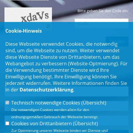
Bitte geben Sie den Code ein:
Cookie-Hinweis
* Pflichtfeld
Diese Webseite verwendet Cookies, die notwendig
sind, um die Webseite zu nutzen. Weiter verwendet
diese Webseite Dienste von Drittanbietern, um das
Webangebot zu verbessern (Website-Optmierung). Für
Newsletter
die Verwendung bestimmter Dienste wird Ihre
Einwilligung benötigt. Ihre Einwilligung können Sie
Erhalten Sie Neuigkeiten aus dem Landtag und der Region.
jederzeit widerrufen. Weitere Informationen finden Sie
in der
Datenschutzerklärung
.
Technisch notwendige Cookies (
Übersicht
)
Die notwendigen Cookies werden allein für den
ordnungsgemäßen Gebrauch der Webseite benötigt.
Cookies von Drittanbietern (
Übersicht
)
Zur Optimierung unserer Webseite binden wir Dienste und