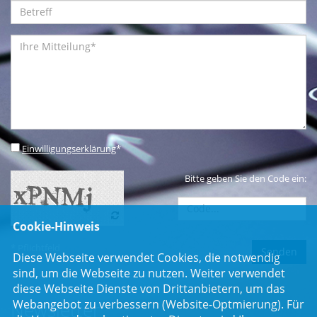
Einwilligungserklärung
*
Bitte geben Sie den Code ein:
Cookie-Hinweis
* Pflichtfeld
Diese Webseite verwendet Cookies, die notwendig
sind, um die Webseite zu nutzen. Weiter verwendet
diese Webseite Dienste von Drittanbietern, um das
Webangebot zu verbessern (Website-Optmierung). Für
Newsletter