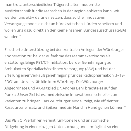
man trotz unterschiedlicher Trägerschaften modernste
Medizintechnik für die Menschen in der Region anbieten kann. Wir
werden uns aktiv dafür einsetzen, dass solche innovativen
Versorgungsmodelle nicht an bürokratischen Hürden scheitern und
wollen uns dazu direkt an den Gemeinsamen Bundesausschuss (G-BA)
wenden.“
Er sicherte Unterstützung bei den zentralen Anliegen der Würzburger
Kooperation zu: bei der Aufnahme des Mammakarzinoms als
erstattungsfähige PET/CT-Indikation, bei der Genehmigung zur
Ambulanten Spezialfachärztlichen Versorgung (ASV) und bei der
Erteilung einer Verkaufsgenehmigung für das Radiopharmakon „F-18-
FDG“ am Universitätsklinikum Würzburg. Die Würzburger
Abgeordnete und AK-Mitglied Dr. Andrea Behr brachte es auf den
Punkt: „Unser Ziel ist es, medizinische Innovationen schneller zum
Patienten zu bringen. Das Würzburger Modell zeigt, wie effizienter
Ressourceneinsatz und Spitzenmedizin Hand in Hand gehen können.“
Das PET/CT-Verfahren vereint funktionelle und anatomische
Bildgebung in einer einzigen Untersuchung und ermöglicht so eine