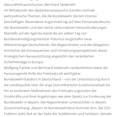
Gesundheitsausschusses, Bernhard Seidenath.
Im Mittelpunkt des Gedankenaustauschs standen zentrale
wehrpolitische Themen, die die Bundeswehr derzeit intensiv
beschäftigen: Besonderes Augenmerk lag auf dem Personalaufwuchs
der Bundeswehr und den damit verbundenen Herausforderungen.
Ebenfalls auf der Agenda stand die am selben Tag von
Bundesverteidigungsminister Pistorius vorgestellte neue
Militärstrategie Deutschlands. Die Abgeordneten und die Delegation
erörterten die Konsequenzen und Umsetzungsperspektiven dieser
strategischen Neuausrichtung angesichts der veränderten
Sicherheitslage in Europa.
Wolfgang Fackler und Bernhard Seidenath verdeutlichten dabei die
herausragende Rolle des Freistaats als wichtigster
Bundeswehrstandort in Deutschland – von der Unterstützung durch
die Landespolitik über die enge zivil-militärische Zusammenarbeit bis
hin zu konkreten Maßnahmen des Freistaats zugunsten der
Streitkräfte und ihrer Angehörigen wie dem Gesetz zur Förderung der
Bundeswehr in Bayern. Die Abgeordneten unterstrichen in diesem
Zusammenhang: „Bayern ist Bundeswehrland Nummer Eins. Die CSU-
Fraktion steht fest an der Seite der Soldatinnen und Soldaten. Gerade