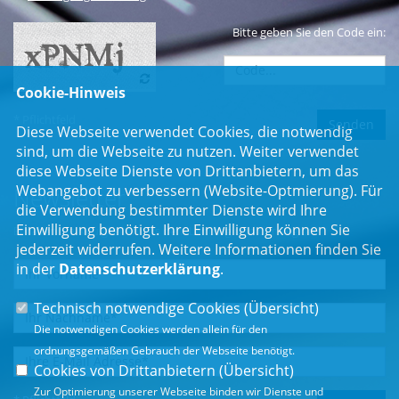
Bitte geben Sie den Code ein:
Cookie-Hinweis
* Pflichtfeld
Diese Webseite verwendet Cookies, die notwendig
sind, um die Webseite zu nutzen. Weiter verwendet
diese Webseite Dienste von Drittanbietern, um das
Webangebot zu verbessern (Website-Optmierung). Für
Newsletter
die Verwendung bestimmter Dienste wird Ihre
Einwilligung benötigt. Ihre Einwilligung können Sie
Erhalten Sie Neuigkeiten aus dem Landtag und der Region.
jederzeit widerrufen. Weitere Informationen finden Sie
in der
Datenschutzerklärung
.
Technisch notwendige Cookies (
Übersicht
)
Die notwendigen Cookies werden allein für den
ordnungsgemäßen Gebrauch der Webseite benötigt.
Cookies von Drittanbietern (
Übersicht
)
Zur Optimierung unserer Webseite binden wir Dienste und