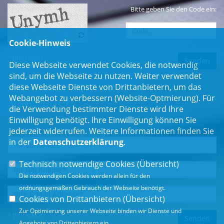
Bitte geben Sie den Code ein:
Cookie-Hinweis
* Pflichtfeld
Diese Webseite verwendet Cookies, die notwendig
sind, um die Webseite zu nutzen. Weiter verwendet
diese Webseite Dienste von Drittanbietern, um das
Webangebot zu verbessern (Website-Optmierung). Für
Newsletter
die Verwendung bestimmter Dienste wird Ihre
Einwilligung benötigt. Ihre Einwilligung können Sie
Erhalten Sie Neuigkeiten aus dem Landtag und der Region.
jederzeit widerrufen. Weitere Informationen finden Sie
in der
Datenschutzerklärung
.
Technisch notwendige Cookies (
Übersicht
)
Die notwendigen Cookies werden allein für den
ordnungsgemäßen Gebrauch der Webseite benötigt.
Cookies von Drittanbietern (
Übersicht
)
Zur Optimierung unserer Webseite binden wir Dienste und
* Pflichtfeld
Angebote von Drittanbietern ein.